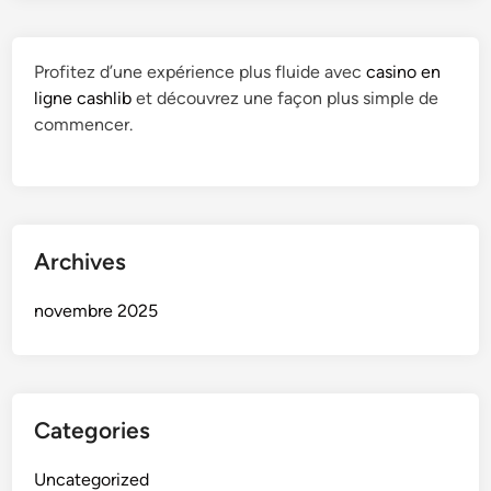
m
o
o
d
n
e
Profitez d’une expérience plus fluide avec
casino en
o
r
ligne cashlib
et découvrez une façon plus simple de
”
n
commencer.
e
i
t
t
l
é
’
e
h
t
Archives
é
t
r
r
novembre 2025
i
a
t
d
a
i
g
t
Categories
e
i
t
o
Uncategorized
y
n