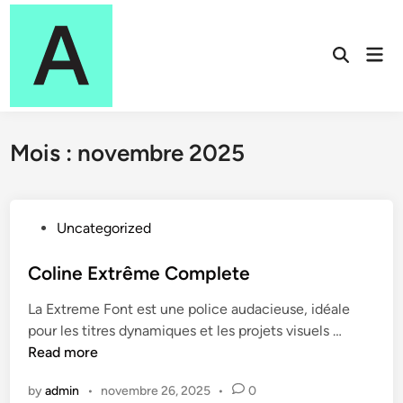
Skip
to
Mai
content
Open
Men
Search
Mois :
novembre 2025
P
Uncategorized
o
s
Coline Extrême Complete
t
La Extreme Font est une police audacieuse, idéale
e
C
pour les titres dynamiques et les projets visuels …
d
o
Read more
i
l
n
by
admin
•
novembre 26, 2025
•
0
i