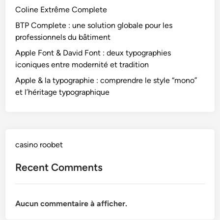
h
n
Coline Extrême Complete
c
i
n
o
BTP Complete : une solution globale pour les
e
e
m
professionnels du bâtiment
s
l
p
i
s
Apple Font & David Font : deux typographies
r
c
d
iconiques entre modernité et tradition
e
o
u
Apple & la typographie : comprendre le style “mono”
n
n
b
et l’héritage typographique
d
i
â
r
q
t
e
u
i
l
e
m
e
s
casino roobet
e
s
e
n
t
Recent Comments
n
t
y
t
l
r
e
e
Aucun commentaire à afficher.
“
m