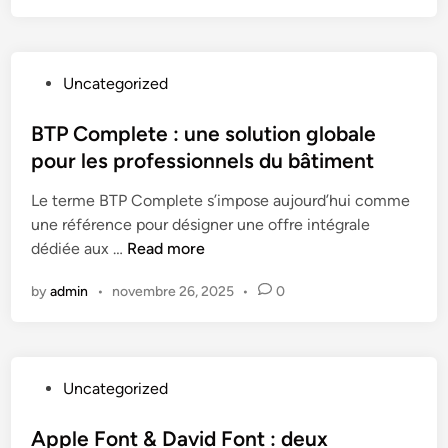
n
e
E
P
Uncategorized
x
o
t
s
BTP Complete : une solution globale
r
t
pour les professionnels du bâtiment
ê
e
m
Le terme BTP Complete s’impose aujourd’hui comme
d
e
une référence pour désigner une offre intégrale
i
C
B
dédiée aux …
Read more
n
o
T
m
by
admin
•
novembre 26, 2025
•
0
P
p
C
l
o
e
m
t
P
Uncategorized
p
e
o
l
s
Apple Font & David Font : deux
e