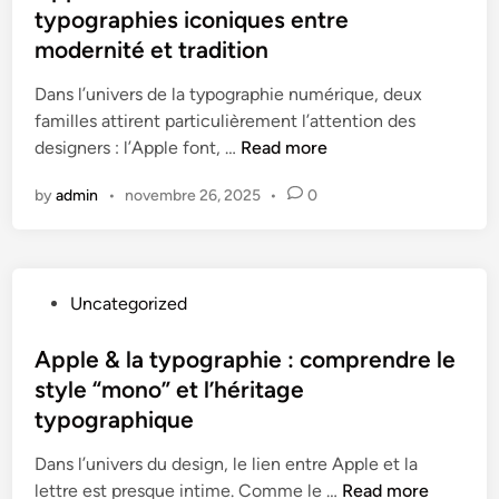
t
typographies iconiques entre
t
e
e
modernité et tradition
d
:
i
Dans l’univers de la typographie numérique, deux
u
n
familles attirent particulièrement l’attention des
n
A
designers : l’Apple font, …
Read more
e
p
s
by
admin
•
novembre 26, 2025
•
0
p
o
l
l
e
u
F
t
P
Uncategorized
o
i
o
n
o
s
Apple & la typographie : comprendre le
t
n
t
style “mono” et l’héritage
&
g
e
D
typographique
l
d
a
o
i
Dans l’univers du design, le lien entre Apple et la
v
b
n
A
lettre est presque intime. Comme le …
Read more
i
a