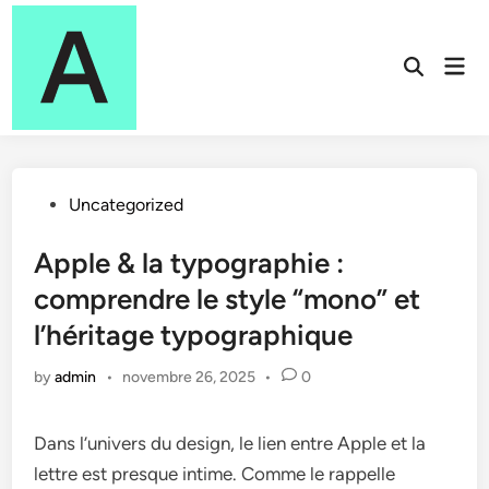
Skip
to
Mai
content
Open
Men
Search
Posted
Uncategorized
in
Apple & la typographie :
comprendre le style “mono” et
l’héritage typographique
by
admin
•
novembre 26, 2025
•
0
Dans l’univers du design, le lien entre Apple et la
lettre est presque intime. Comme le rappelle