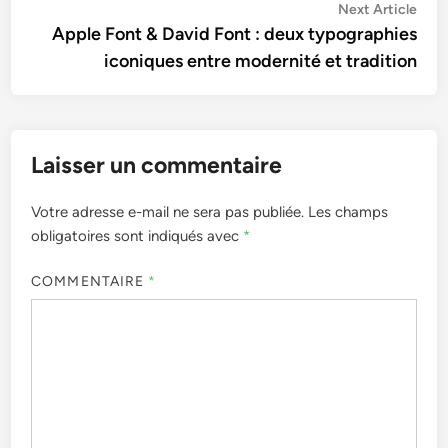
Navigation
Nex
Next Article
artic
Apple Font & David Font : deux typographies
de
iconiques entre modernité et tradition
l’article
Laisser un commentaire
Votre adresse e-mail ne sera pas publiée.
Les champs
obligatoires sont indiqués avec
*
COMMENTAIRE
*