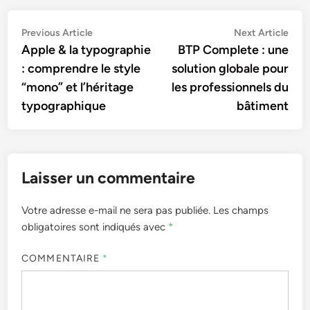
Navigation
Previous
Nex
Previous Article
Next Article
article:
artic
Apple & la typographie
BTP Complete : une
de
: comprendre le style
solution globale pour
l’article
“mono” et l’héritage
les professionnels du
typographique
bâtiment
Laisser un commentaire
Votre adresse e-mail ne sera pas publiée.
Les champs
obligatoires sont indiqués avec
*
COMMENTAIRE
*