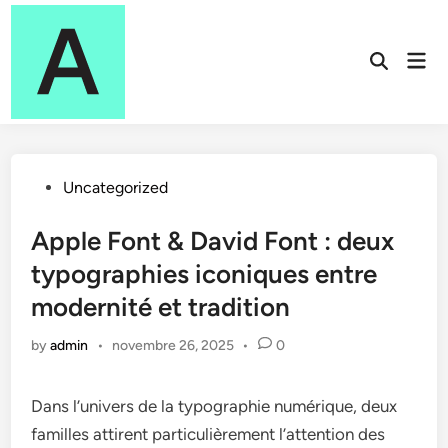
Skip
to
Mai
content
Open
Men
Search
Posted
Uncategorized
in
Apple Font & David Font : deux
typographies iconiques entre
modernité et tradition
by
admin
•
novembre 26, 2025
•
0
Dans l’univers de la typographie numérique, deux
familles attirent particulièrement l’attention des