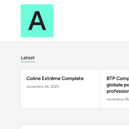
Skip
to
content
Latest
Coline Extrême Complete
BTP Compl
globale po
novembre 26, 2025
professio
novembre 26