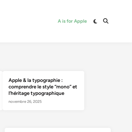
Switch
A is for Apple
Open
to
Search
dark
mode
Apple & la typographie :
comprendre le style “mono” et
l’héritage typographique
novembre 26, 2025