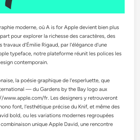
raphie moderne, où A is for Apple devient bien plus
épart pour explorer la richesse des caractères, des
les travaux d’Émilie Rigaud, par l’élégance d’une
pple typeface, notre plateforme réunit les polices les
 design contemporain.
aise, la poésie graphique de l’esperluette, que
international — du Gardens by the Bay logo aux
p://www.apple.com/fr. Les designers y retrouveront
mono font, l’esthétique précise du Knif, et même des
avid bold, ou les variations modernes regroupées
a combinaison unique Apple David, une rencontre