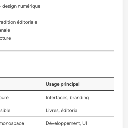
— design numérique
adition éditoriale
anale
cture
Usage principal
puré
Interfaces, branding
isible
Livres, éditorial
 monospace
Développement, UI